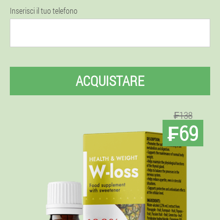
Inserisci il tuo telefono
ACQUISTARE
₣138
₣69