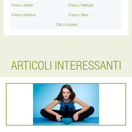
W-loss a Verbier
W-loss a Wettingen
W-loss a Wetzikon
W-loss a Villars
Città in Svizzera
ARTICOLI INTERESSANTI