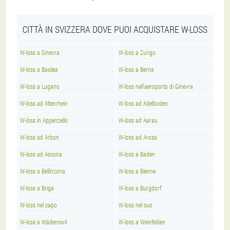
CITTÀ IN SVIZZERA DOVE PUOI ACQUISTARE W-LOSS
W-loss a Ginevra
W-loss a Zurigo
W-loss a Basilea
W-loss a Berna
W-loss a Lugano
W-loss nell'aeroporto di Ginevra
W-loss ad Altenrhein
W-loss ad Adelboden
W-loss in Appenzello
W-loss ad Aarau
W-loss ad Arbon
W-loss ad Arosa
W-loss ad Ascona
W-loss a Baden
W-loss a Bellinzona
W-loss a Bienne
W-loss a Briga
W-loss a Burgdorf
W-loss nel capo
W-loss nel suo
W-loss a Wädenswil
W-loss a Weinfelden