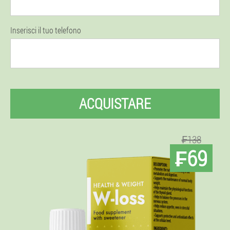
Inserisci il tuo telefono
ACQUISTARE
₣138
₣69