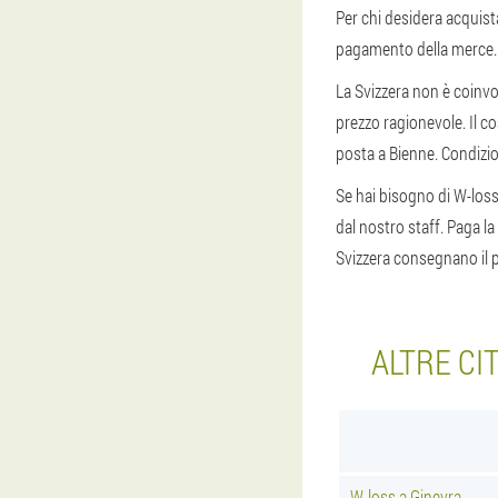
Per chi desidera acquist
pagamento della merce. È
La Svizzera non è coinvo
prezzo ragionevole. Il co
posta a Bienne. Condizi
Se hai bisogno di W-loss
dal nostro staff. Paga l
Svizzera consegnano il p
ALTRE CI
W-loss a Ginevra