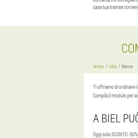
casa tua tramite corrier
CO
W-loss
Città
Bienne
Ti offriamo di ordinare 
Compila il modulo per ac
A BIEL P
Oggi solo SCONTO -50%, u