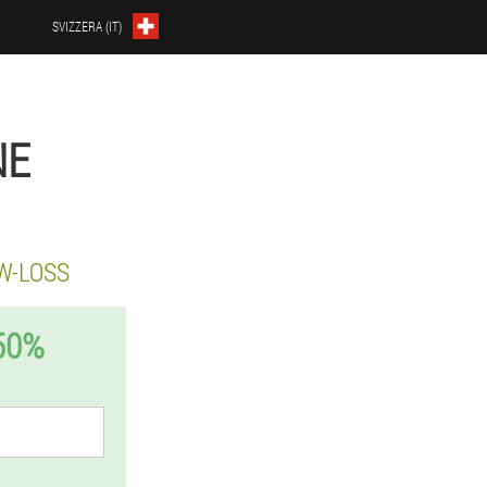
SVIZZERA (IT)
NE
W-LOSS
50%