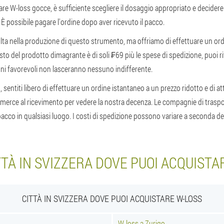
are W-loss gocce, è sufficiente scegliere il dosaggio appropriato e decidere 
 possibile pagare l'ordine dopo aver ricevuto il pacco.
lta nella produzione di questo strumento, ma offriamo di effettuare un ordin
sto del prodotto dimagrante è di soli ₣69 più le spese di spedizione, puoi rit
oni favorevoli non lasceranno nessuno indifferente.
, sentiti libero di effettuare un ordine istantaneo a un prezzo ridotto e di 
a merce al ricevimento per vedere la nostra decenza. Le compagnie di trasp
acco in qualsiasi luogo. I costi di spedizione possono variare a seconda dell
TTÀ IN SVIZZERA DOVE PUOI ACQUISTA
CITTÀ IN SVIZZERA DOVE PUOI ACQUISTARE W-LOSS
W-loss a Zurigo