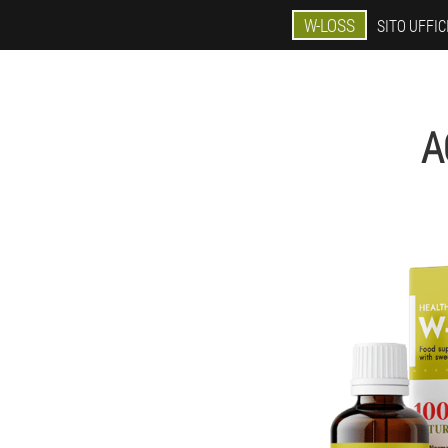
W-LOSS
SITO UFFIC
A