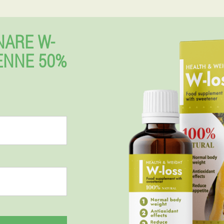
NARE W-
IENNE 50%