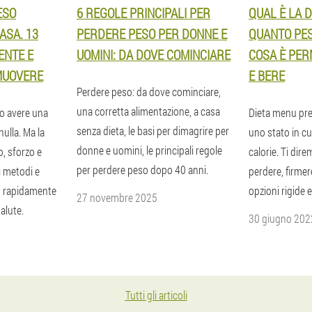
ESO
6 REGOLE PRINCIPALI PER
QUAL È LA D
ASA. 13
PERDERE PESO PER DONNE E
QUANTO PES
ENTE E
UOMINI: DA DOVE COMINCIARE
COSA È PE
MUOVERE
E BERE
Perdere peso: da dove cominciare,
una corretta alimentazione, a casa
o avere una
Dieta menu pref
senza dieta, le basi per dimagrire per
nulla. Ma la
uno stato in c
donne e uomini, le principali regole
o, sforzo e
calorie. Ti dir
per perdere peso dopo 40 anni.
i metodi e
perdere, firmer
o rapidamente
opzioni rigide e
27 novembre 2025
alute.
30 giugno 202
Tutti gli articoli