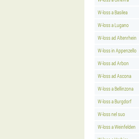
W-loss a Basilea
W-loss a Lugano
W-loss ad Altenrhein
W-loss in Appenzello
W-loss ad Arbon
W-loss ad Ascona
W-loss a Bellinzona
W-loss a Burgdorf
W-loss nel suo
W-loss a Weinfelden