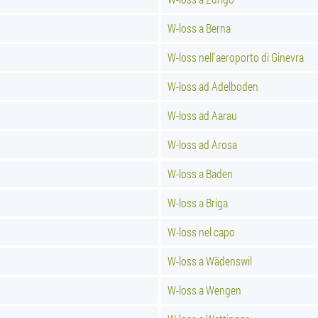
W-loss a Berna
W-loss nell'aeroporto di Ginevra
W-loss ad Adelboden
W-loss ad Aarau
W-loss ad Arosa
W-loss a Baden
W-loss a Briga
W-loss nel capo
W-loss a Wädenswil
W-loss a Wengen