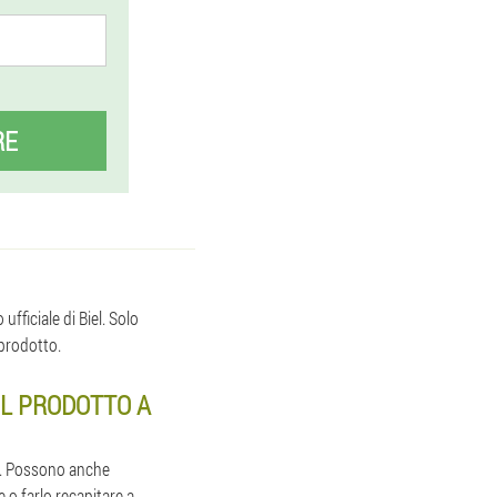
RE
fficiale di Biel. Solo
 prodotto.
IL PRODOTTO A
mi. Possono anche
e o farlo recapitare a