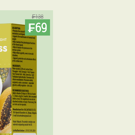
₣138
₣69