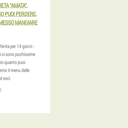
IETA "AMATA",
O PUOI PERDERE,
RMESSO MANGIARE
erita per 14 giorni -
ui ci sono pochissime
emo quanto puoi
emo il menu delle
d esci.
2