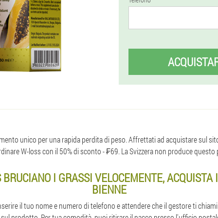
ACQUISTA
nto unico per una rapida perdita di peso. Affrettati ad acquistare sul sito u
i ordinare W-loss con il 50% di sconto - ₣69. La Svizzera non produce questo
 BRUCIANO I GRASSI VELOCEMENTE, ACQUISTA 
BIENNE
inserire il tuo nome e numero di telefono e attendere che il gestore ti chia
i sul prodotto. Per tua comodità, puoi ritirare il pacco presso l'ufficio postal