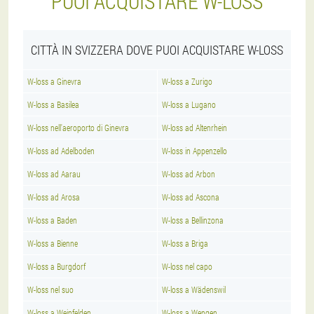
PUOI ACQUISTARE W-LOSS
CITTÀ IN SVIZZERA DOVE PUOI ACQUISTARE W-LOSS
W-loss a Ginevra
W-loss a Zurigo
W-loss a Basilea
W-loss a Lugano
W-loss nell'aeroporto di Ginevra
W-loss ad Altenrhein
W-loss ad Adelboden
W-loss in Appenzello
W-loss ad Aarau
W-loss ad Arbon
W-loss ad Arosa
W-loss ad Ascona
W-loss a Baden
W-loss a Bellinzona
W-loss a Bienne
W-loss a Briga
W-loss a Burgdorf
W-loss nel capo
W-loss nel suo
W-loss a Wädenswil
W-loss a Weinfelden
W-loss a Wengen