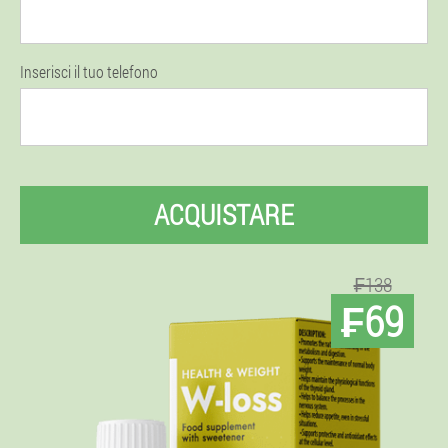
Inserisci il tuo telefono
ACQUISTARE
₣138
₣69