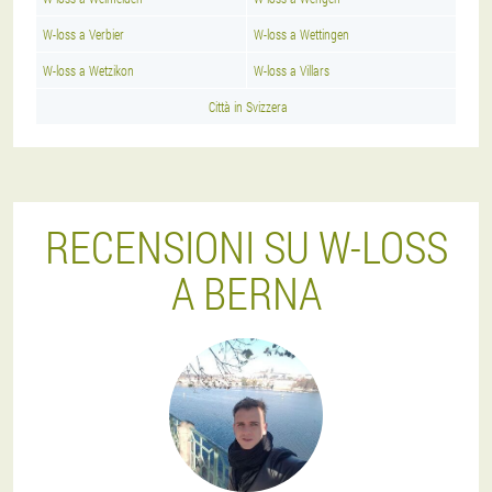
W-loss a Verbier
W-loss a Wettingen
W-loss a Wetzikon
W-loss a Villars
Città in Svizzera
RECENSIONI SU W-LOSS
A BERNA