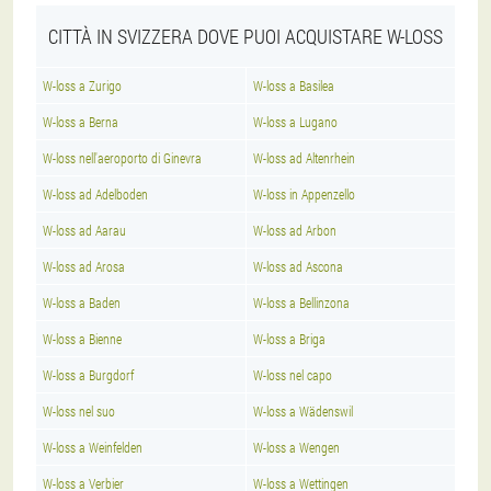
CITTÀ IN SVIZZERA DOVE PUOI ACQUISTARE W-LOSS
W-loss a Zurigo
W-loss a Basilea
W-loss a Berna
W-loss a Lugano
W-loss nell'aeroporto di Ginevra
W-loss ad Altenrhein
W-loss ad Adelboden
W-loss in Appenzello
W-loss ad Aarau
W-loss ad Arbon
W-loss ad Arosa
W-loss ad Ascona
W-loss a Baden
W-loss a Bellinzona
W-loss a Bienne
W-loss a Briga
W-loss a Burgdorf
W-loss nel capo
W-loss nel suo
W-loss a Wädenswil
W-loss a Weinfelden
W-loss a Wengen
W-loss a Verbier
W-loss a Wettingen