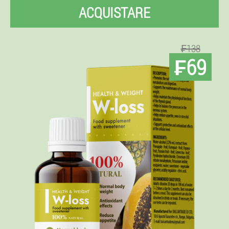
ACQUISTARE
₣138
₣69